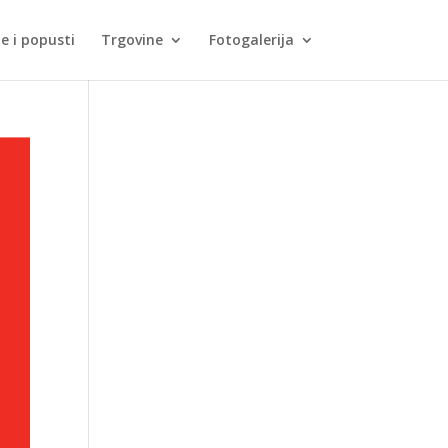
je i popusti
Trgovine
Fotogalerija