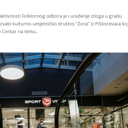
ktivnosti Folklornog odbora je i uređenje izloga u gradu
zvalo kulturno-umjetničko društvo “Zora” iz Piškorevaca koj
 Centar na temu...