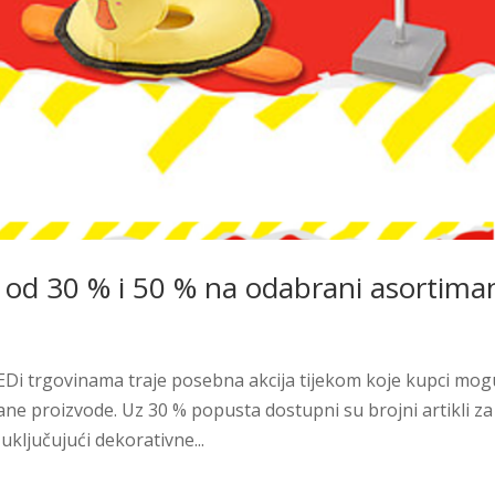
i od 30 % i 50 % na odabrani asortima
 TEDi trgovinama traje posebna akcija tijekom koje kupci mog
ane proizvode. Uz 30 % popusta dostupni su brojni artikli za
ključujući dekorativne...