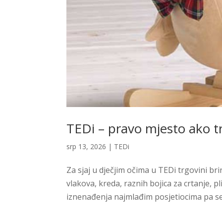
TEDi – pravo mjesto ako tr
srp 13, 2026
|
TEDi
Za sjaj u dječjim očima u TEDi trgovini br
vlakova, kreda, raznih bojica za crtanje, p
iznenađenja najmlađim posjetiocima pa se