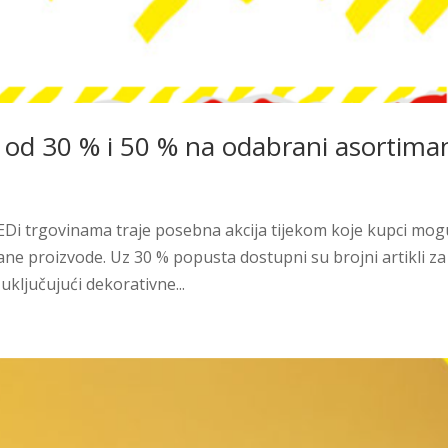
i od 30 % i 50 % na odabrani asortima
 TEDi trgovinama traje posebna akcija tijekom koje kupci mog
ane proizvode. Uz 30 % popusta dostupni su brojni artikli za
ključujući dekorativne...