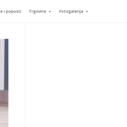
je i popusti
Trgovine
Fotogalerija