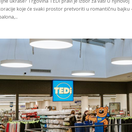
voljne ukrase? Trgovina TEDi pravi je izbor za vas! U njihovoj
racije koje će svaki prostor pretvoriti u romantičnu bajku 
alona,...