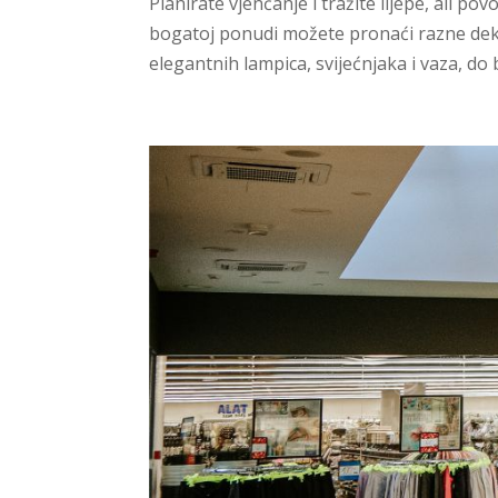
Planirate vjenčanje i tražite lijepe, ali po
bogatoj ponudi možete pronaći razne deko
elegantnih lampica, svijećnjaka i vaza, do b