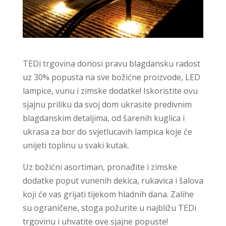
TEDi trgovina donosi pravu blagdansku radost
uz 30% popusta na sve božićne proizvode, LED
lampice, vunu i zimske dodatke! Iskoristite ovu
sjajnu priliku da svoj dom ukrasite predivnim
blagdanskim detaljima, od šarenih kuglica i
ukrasa za bor do svjetlucavih lampica koje će
unijeti toplinu u svaki kutak.
Uz božićni asortiman, pronađite i zimske
dodatke poput vunenih dekica, rukavica i šalova
koji će vas grijati tijekom hladnih dana. Zalihe
su ograničene, stoga požurite u najbližu TEDi
trgovinu i uhvatite ove sjajne popuste!