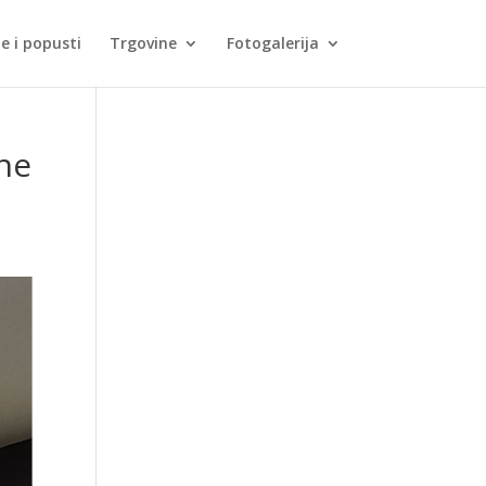
je i popusti
Trgovine
Fotogalerija
ćne