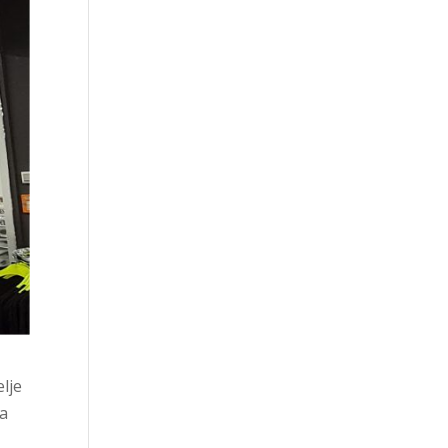
lje
ša