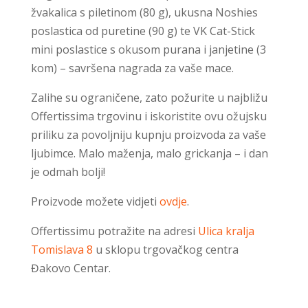
žvakalica s piletinom (80 g), ukusna Noshies
poslastica od puretine (90 g) te VK Cat-Stick
mini poslastice s okusom purana i janjetine (3
kom) – savršena nagrada za vaše mace.
Zalihe su ograničene, zato požurite u najbližu
Offertissima trgovinu i iskoristite ovu ožujsku
priliku za povoljniju kupnju proizvoda za vaše
ljubimce. Malo maženja, malo grickanja – i dan
je odmah bolji!
Proizvode možete vidjeti
ovdje
.
Offertissimu potražite na adresi
Ulica kralja
Tomislava 8
u sklopu trgovačkog centra
Đakovo Centar.