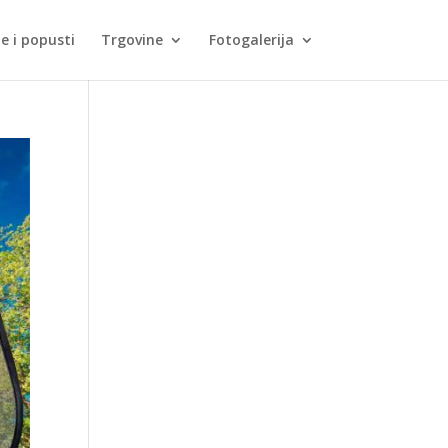
je i popusti
Trgovine
Fotogalerija