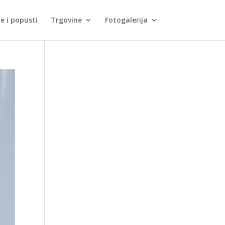
je i popusti
Trgovine
Fotogalerija