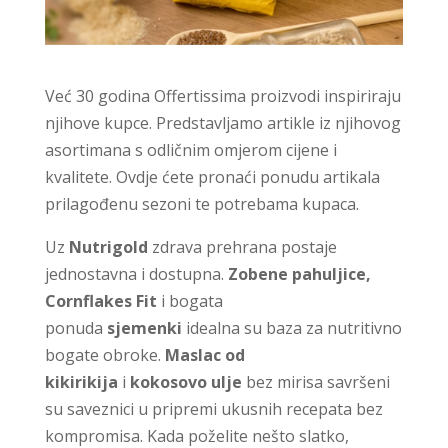
Već 30 godina Offertissima proizvodi inspiriraju
njihove kupce. Predstavljamo artikle iz njihovog
asortimana s odličnim omjerom cijene i
kvalitete. Ovdje ćete pronaći ponudu artikala
prilagođenu sezoni te potrebama kupaca.
Uz
Nutrigold
zdrava prehrana postaje
jednostavna i dostupna.
Zobene pahuljice,
Cornflakes Fit
i bogata
ponuda
sjemenki
idealna su baza za nutritivno
bogate obroke.
Maslac od
kikirikija
i
kokosovo ulje
bez mirisa savršeni
su saveznici u pripremi ukusnih recepata bez
kompromisa. Kada poželite nešto slatko,