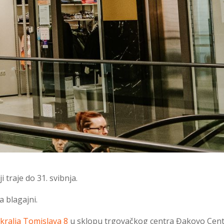
 traje do 31. svibnja.
 blagajni.
 kralja Tomislava 8
u sklopu trgovačkog centra Đakovo Cent