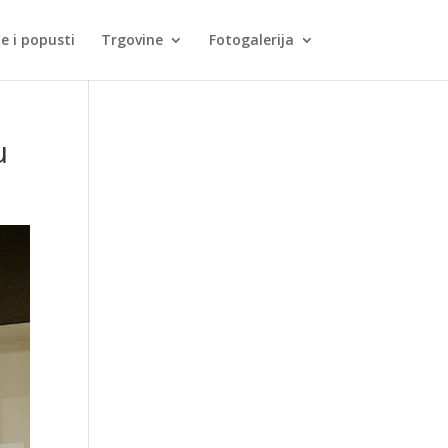
je i popusti
Trgovine
Fotogalerija
u