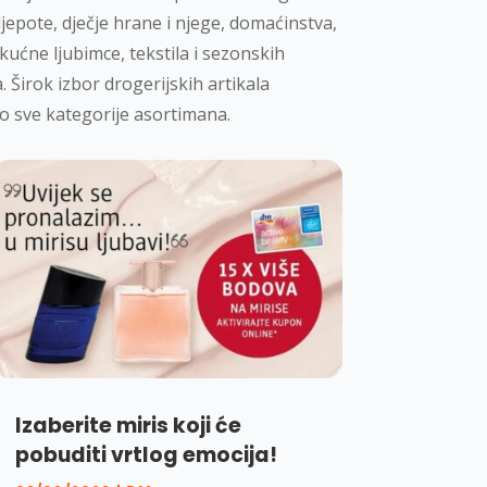
ljepote, dječje hrane i njege, domaćinstva,
ućne ljubimce, tekstila i sezonskih
 Širok izbor drogerijskih artikala
o sve kategorije asortimana.
Izaberite miris koji će
pobuditi vrtlog emocija!