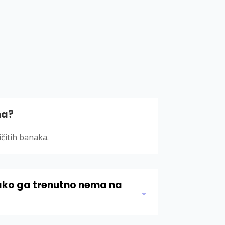
ma?
čitih banaka.
i ako ga trenutno nema na