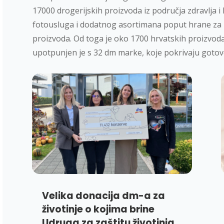
17000 drogerijskih proizvoda iz područja zdravlja i 
fotousluga i dodatnog asortimana poput hrane za k
proizvoda. Od toga je oko 1700 hrvatskih proizvoda.
upotpunjen je s 32 dm marke, koje pokrivaju gotov
Velika donacija dm-a za
životinje o kojima brine
Udruga za zaštitu životinja