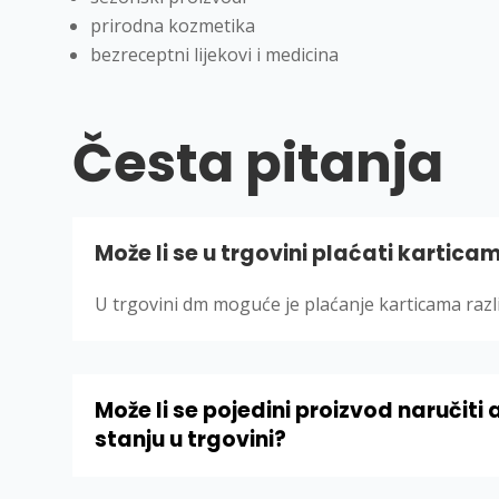
prirodna kozmetika
bezreceptni lijekovi i medicina
Česta pitanja
Može li se u trgovini plaćati kartica
U trgovini dm moguće je plaćanje karticama razli
Može li se pojedini proizvod naručit
stanju u trgovini?