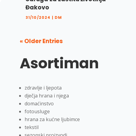
Đakovo
31/10/2024
|
DM
« Older Entries
Asortiman
zdravlje i ljepota
dječja hrana i njega
domaćinstvo
fotousluge
hrana za kućne ljubimce
tekstil
sezonski proizvodi