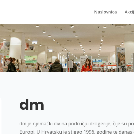
Naslovnica
Akci
dm
dm je njemački div na području drogerije, čije su p
Europi. U Hrvatsku je stigao 1996. godine te danas