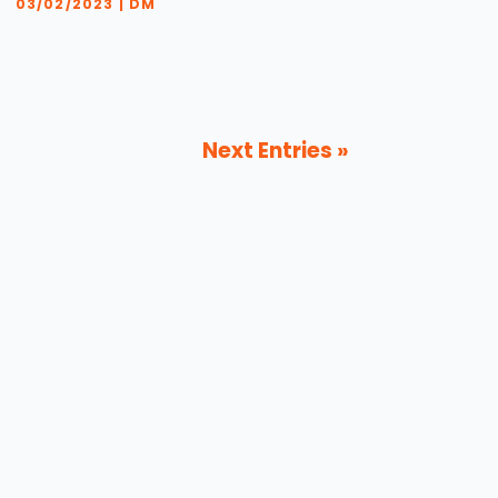
03/02/2023
|
DM
Next Entries »