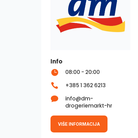
Info

08:00 - 20:00

+385 1 362 6213

info@dm-
drogeriemarkt-hr
VIŠE INFORMACIJA