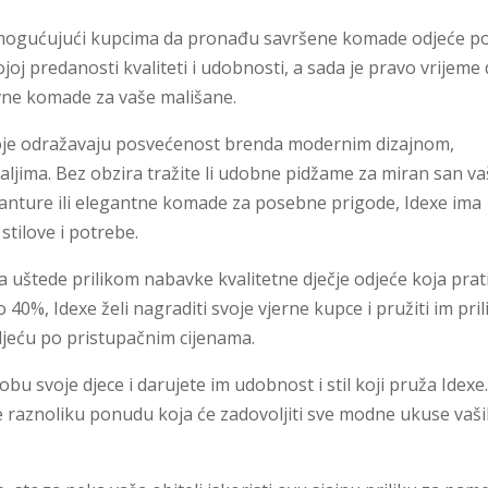
 omogućujući kupcima da pronađu savršene komade odjeće p
joj predanosti kvaliteti i udobnosti, a sada je pravo vrijeme
jevne komade za vaše mališane.
 koje odražavaju posvećenost brenda modernim dizajnom,
ljima. Bez obzira tražite li udobne pidžame za miran san v
anture ili elegantne komade za posebne prigode, Idexe ima
stilove i potrebe.
da uštede prilikom nabavke kvalitetne dječje odjeće koja prat
0%, Idexe želi nagraditi svoje vjerne kupce i pružiti im pril
jeću po pristupačnim cijenama.
bu svoje djece i darujete im udobnost i stil koji pruža Idexe
žite raznoliku ponudu koja će zadovoljiti sve modne ukuse vaš