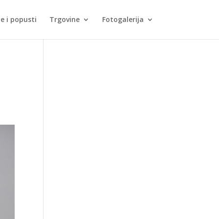
je i popusti
Trgovine
Fotogalerija