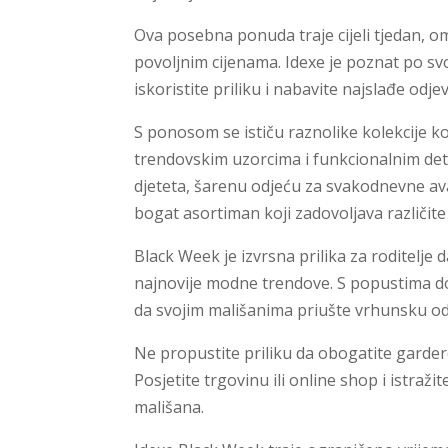
Ova posebna ponuda traje cijeli tjedan,
povoljnim cijenama. Idexe je poznat po svo
iskoristite priliku i nabavite najslađe od
S ponosom se ističu raznolike kolekcije
trendovskim uzorcima i funkcionalnim deta
djeteta, šarenu odjeću za svakodnevne av
bogat asortiman koji zadovoljava različite 
Black Week je izvrsna prilika za roditelje 
najnovije modne trendove. S popustima do 4
da svojim mališanima priušte vrhunsku od
Ne propustite priliku da obogatite gardero
Posjetite trgovinu ili online shop i istra
mališana.